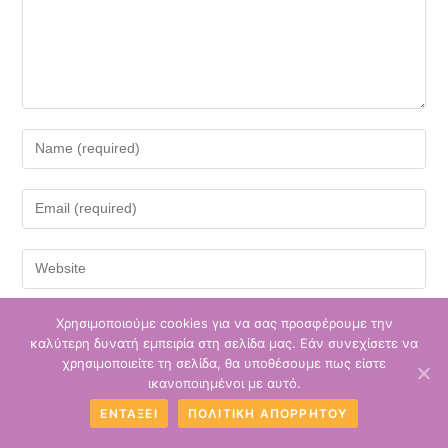
Χρησιμοποιούμε cookies για να σας προσφέρουμε την
Αποθήκευσε το όνομά μου, email, και τον ιστότοπο μου σε αυτόν τον
καλύτερη δυνατή εμπειρία στη σελίδα μας. Εάν συνεχίσετε να
πλοηγό για την επόμενη φορά που θα σχολιάσω.
χρησιμοποιείτε τη σελίδα, θα υποθέσουμε πως είστε
ικανοποιημένοι με αυτό.
ΕΝΤΆΞΕΙ
ΠΟΛΙΤΙΚΉ ΑΠΟΡΡΉΤΟΥ