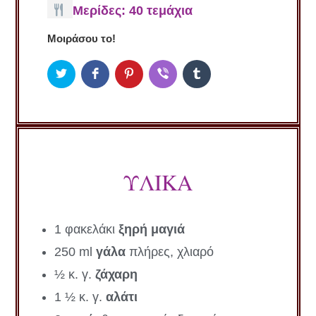
Μερίδες: 40 τεμάχια
Μοιράσου το!
ΥΛΙΚΑ
1 φακελάκι
ξηρή μαγιά
250 ml
γάλα
πλήρες, χλιαρό
½ κ. γ.
ζάχαρη
1 ½ κ. γ.
αλάτι