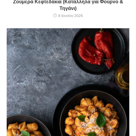
Ζουμερά Κεφτεδάκια (Κατάλληλα για Φούρνο &
Τηγάνι)
8 Ιουνίου 2026