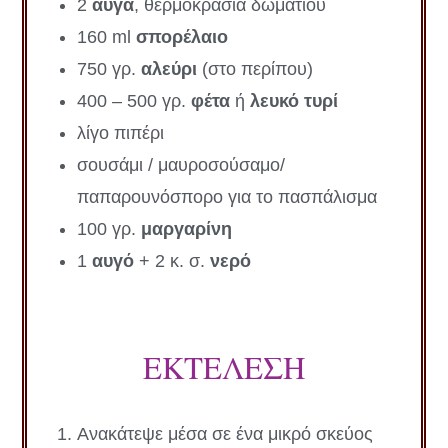
2
αυγά
, θερμοκρασία δωματίου
160 ml
σπορέλαιο
750 γρ.
αλεύρι
(στο περίπου)
400 – 500 γρ.
φέτα
ή
λευκό τυρί
λίγο πιπέρι
σουσάμι / μαυροσούσαμο/
παπαρουνόσπορο για το πασπάλισμα
100 γρ.
μαργαρίνη
1
αυγό
+ 2 κ. σ.
νερό
ΕΚΤΕΛΕΣΗ
Ανακάτεψε μέσα σε ένα μικρό σκεύος