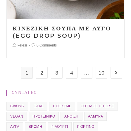
ΚΙΝΈΖΙΚΗ ΣΟΎΠΑ ΜΕ ΑΥΓΌ
(EGG DROP SOUP)
Post
Post
kelesi
0 Comments
Author:
Comments:
1
2
3
4
…
10
Go to 
ΣΥΝΤΑΓΕΣ
BAKING
CAKE
COCKTAIL
COTTAGE CHEESE
VEGAN
ΠΡΩΤΕΪΝΙΚΌ
ΆΝΟΙΞΗ
ΑΛΜΥΡΆ
ΑΥΓΆ
ΒΡΏΜΗ
ΓΙΑΟΎΡΤΙ
ΓΙΟΡΤΙΝΌ