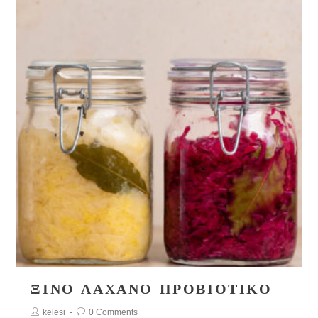
ΞΙΝΌ ΛΆΧΑΝΟ ΠΡΟΒΙΟΤΙΚΌ
Post
Post
kelesi
0 Comments