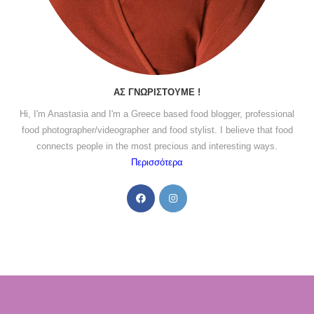
ΑΣ ΓΝΩΡΙΣΤΟΎΜΕ !
Hi, I'm Anastasia and I'm a Greece based food blogger, professional
food photographer/videographer and food stylist. I believe that food
connects people in the most precious and interesting ways.
Περισσότερα