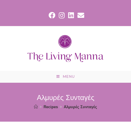
Skip
to
content
MENU
Αλμυρές Συνταγές
>
Recipes
>
Αλμυρές Συνταγές